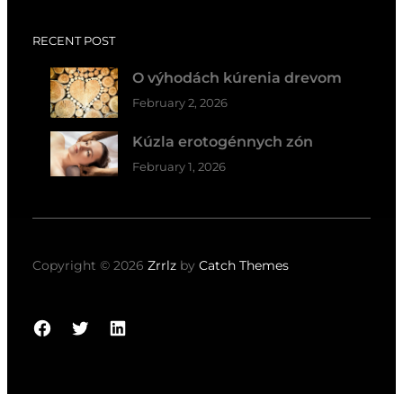
RECENT POST
O výhodách kúrenia drevom
February 2, 2026
Kúzla erotogénnych zón
February 1, 2026
Copyright © 2026
Zrrlz
by
Catch Themes
Facebook
Twitter
LinkedIn