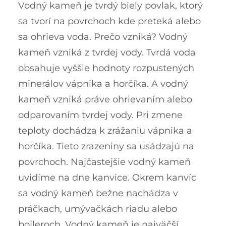
Vodný kameň je tvrdý biely povlak, ktorý
sa tvorí na povrchoch kde preteká alebo
sa ohrieva voda. Prečo vzniká? Vodný
kameň vzniká z tvrdej vody. Tvrdá voda
obsahuje vyššie hodnoty rozpustených
minerálov vápnika a horčíka. A vodný
kameň vzniká práve ohrievaním alebo
odparovaním tvrdej vody. Pri zmene
teploty dochádza k zrážaniu vápnika a
horčíka. Tieto zrazeniny sa usádzajú na
povrchoch. Najčastejšie vodný kameň
uvidíme na dne kanvice. Okrem kanvíc
sa vodný kameň bežne nachádza v
práčkach, umývačkách riadu alebo
bojleroch. Vodný kameň je najväčší