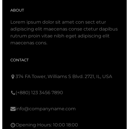
ABOUT
Lorem ipsum dolor sit amet con sect etur
adipiscing elit maecenas conse ctetur dapibus
rutrum proin vitae nibh eget adipiscing elit
maecenas cons.
CONTACT
374 FA Tower, Williams S Blvd. 2721, IL, USA
(+880) 123 3456 7890
info@companyname.com
Opening Hours: 10:00 18:00