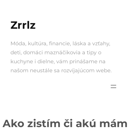
Skip
to
Zrrlz
content
Móda, kultúra, financie, láska a vzťahy,
deti, domáci maznáčikovia a tipy o
kuchyne i dielne, vám prinášame na
našom neustále sa rozvíjajúcom webe.
Ako zistím či akú mám