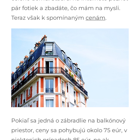
pár fotiek a zbadáte, čo mám na mysli.
Teraz však k spomínaným
cenám
.
Pokiaľ sa jedná o zábradlie na balkónový
priestor, ceny sa pohybujú okolo 75 eúr, v
niektorých prípadoch 85 eúr, no ak