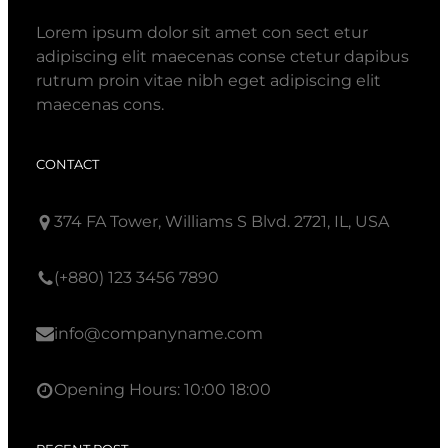
Lorem ipsum dolor sit amet con sect etur
adipiscing elit maecenas conse ctetur dapibus
rutrum proin vitae nibh eget adipiscing elit
maecenas cons.
CONTACT
374 FA Tower, Williams S Blvd. 2721, IL, USA
(+880) 123 3456 7890
info@companyname.com
Opening Hours: 10:00 18:00