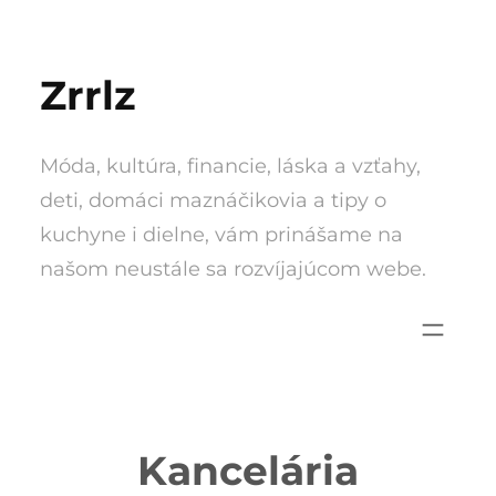
Skip
to
Zrrlz
content
Móda, kultúra, financie, láska a vzťahy,
deti, domáci maznáčikovia a tipy o
kuchyne i dielne, vám prinášame na
našom neustále sa rozvíjajúcom webe.
Kancelária