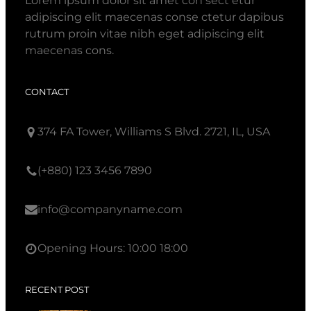
Lorem ipsum dolor sit amet con sect etur
adipiscing elit maecenas conse ctetur dapibus
rutrum proin vitae nibh eget adipiscing elit
maecenas cons.
CONTACT
374 FA Tower, Williams S Blvd. 2721, IL, USA
(+880) 123 3456 7890
info@companyname.com
Opening Hours: 10:00 18:00
RECENT POST