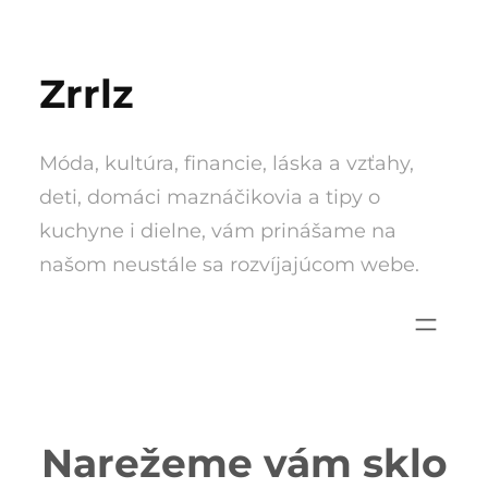
Skip
to
Zrrlz
content
Móda, kultúra, financie, láska a vzťahy,
deti, domáci maznáčikovia a tipy o
kuchyne i dielne, vám prinášame na
našom neustále sa rozvíjajúcom webe.
Narežeme vám sklo