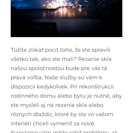
Túžite získať pocit toho, že ste spravili
všetko tak, ako ste mali? Rezanie skla
našou spoločnosťou bude pre vás tá
pravá voľba. Naše služby sú vám k
dispozícii kedykoľvek. Pri rekonštrukcii
rodinného domu alebo bytu je nutné, aby
ste mysleli aj na rezanie skla alebo
rôznych dlaždíc, ktoré by ste vo vašom
interiéri chceli vymeniť za nové.
Narezanie vám môže robiť problémy, ak