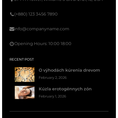
(+880) 123 3456 7890
info@companyname.com
Opening Hours: 10:00 18:00
RECENT POST
O výhodách kúrenia drevom
February 2, 2026
Kúzla erotogénnych zón
February 1, 2026