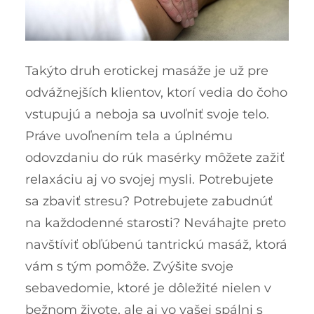
Takýto druh erotickej masáže je už pre
odvážnejších klientov, ktorí vedia do čoho
vstupujú a neboja sa uvoľniť svoje telo.
Práve uvoľnením tela a úplnému
odovzdaniu do rúk masérky môžete zažiť
relaxáciu aj vo svojej mysli.
Potrebujete
sa zbaviť stresu? Potrebujete zabudnúť
na každodenné starosti? Neváhajte preto
navštíviť obľúbenú tantrickú masáž, ktorá
vám s tým pomôže. Zvýšite svoje
sebavedomie, ktoré je dôležité nielen v
bežnom živote, ale aj vo vašej spálni s