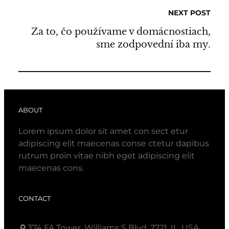
NEXT POST
Za to, čo používame v domácnostiach,
sme zodpovední iba my.
ABOUT
Lorem ipsum dolor sit amet con sect etur
adipiscing elit maecenas conse ctetur dapibus
rutrum proin vitae nibh eget adipiscing elit
maecenas cons.
CONTACT
374 FA Tower, Williams S Blvd. 2721, IL, USA