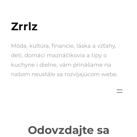
Skip
to
Zrrlz
content
Móda, kultúra, financie, láska a vzťahy,
deti, domáci maznáčikovia a tipy o
kuchyne i dielne, vám prinášame na
našom neustále sa rozvíjajúcom webe.
Odovzdajte sa