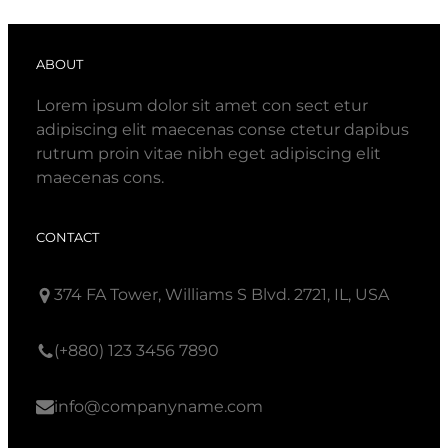
ABOUT
Lorem ipsum dolor sit amet con sect etur
adipiscing elit maecenas conse ctetur dapibus
rutrum proin vitae nibh eget adipiscing elit
maecenas cons.
CONTACT
374 FA Tower, Williams S Blvd. 2721, IL, USA
(+880) 123 3456 7890
info@companyname.com