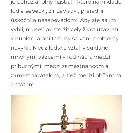
je bohužiaľ plný nástrah, ktoré nám kladú
ľudia sebeckí, zlí, závistiví, preradní,
úskoční a nesebevedomí. Aby ste sa im
vyhli, museli by ste žiť celý život uzavretí
v bunkre, a ani tam by sa vám problémy
nevyhli. Medziľudské vzťahy sú dané
mnohými väzbami v rodinách, medzi
príbuznými, medzi zamestnancom a
zamestnávateľom, a tiež medzi občanom
a štátom.