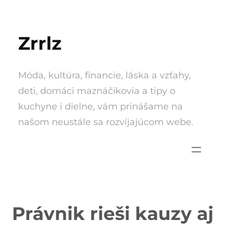
Skip
to
Zrrlz
content
Móda, kultúra, financie, láska a vzťahy,
deti, domáci maznáčikovia a tipy o
kuchyne i dielne, vám prinášame na
našom neustále sa rozvíjajúcom webe.
Právnik rieši kauzy aj