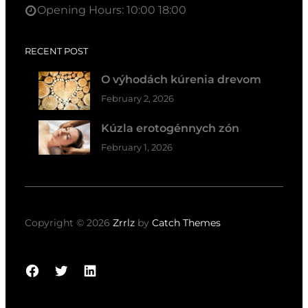
Opening Hours: 10:00 18:00
RECENT POST
O výhodách kúrenia drevom
February 2, 2026
Kúzla erotogénnych zón
February 1, 2026
Copyright © 2026
Zrrlz
by
Catch Themes
Facebook
Twitter
LinkedIn