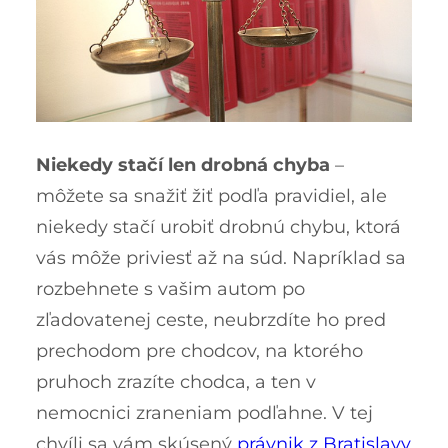
Niekedy stačí len drobná chyba
–
môžete sa snažiť žiť podľa pravidiel, ale
niekedy stačí urobiť drobnú chybu, ktorá
vás môže priviesť až na súd. Napríklad sa
rozbehnete s vašim autom po
zľadovatenej ceste, neubrzdíte ho pred
prechodom pre chodcov, na ktorého
pruhoch zrazíte chodca, a ten v
nemocnici zraneniam podľahne. V tej
chvíli sa vám skúsený
právnik z Bratislavy