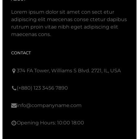
Lorem ipsum dolor sit amet con sect etur
adipiscing elit maecenas conse ctetur dapibus
rutrum proin vitae nibh eget adipiscing elit
maecenas cons.
CONTACT
374 FA Tower, Williams S Blvd. 2721, IL, USA
(+880) 123 3456 7890
info@companyname.com
Opening Hours: 10:00 18:00