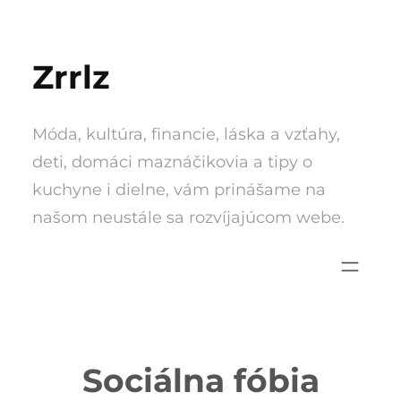
Skip
to
Zrrlz
content
Móda, kultúra, financie, láska a vzťahy,
deti, domáci maznáčikovia a tipy o
kuchyne i dielne, vám prinášame na
našom neustále sa rozvíjajúcom webe.
Sociálna fóbia