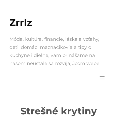
Skip
to
Zrrlz
content
Móda, kultúra, financie, láska a vzťahy,
deti, domáci maznáčikovia a tipy o
kuchyne i dielne, vám prinášame na
našom neustále sa rozvíjajúcom webe.
Strešné krytiny