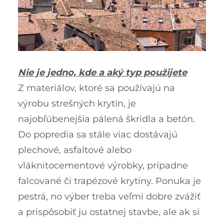
Nie je jedno, kde a aký typ použijete
Z materiálov, ktoré sa používajú na
výrobu strešných krytín, je
najobľúbenejšia pálená škridla a betón.
Do popredia sa stále viac dostávajú
plechové, asfaltové alebo
vláknitocementové výrobky, prípadne
falcované či trapézové krytiny. Ponuka je
pestrá, no výber treba veľmi dobre zvážiť
a prispôsobiť ju ostatnej stavbe, ale ak si