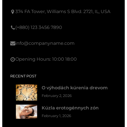
374 FA Tower, Williams S Blvd. 2721, IL, USA
(+880) 123 3456 7890
info@companyname.com
Opening Hours: 10:00 18:00
RECENT POST
O výhodách kúrenia drevom
February 2, 2026
Kúzla erotogénnych zón
February 1, 2026