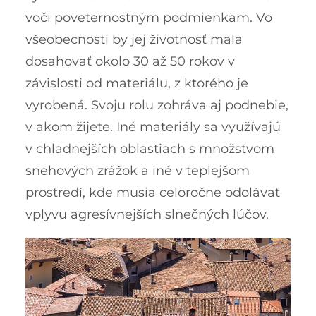
voči poveternostným podmienkam. Vo
všeobecnosti by jej životnosť mala
dosahovať okolo 30 až 50 rokov v
závislosti od materiálu, z ktorého je
vyrobená. Svoju rolu zohráva aj podnebie,
v akom žijete. Iné materiály sa využívajú
v chladnejších oblastiach s množstvom
snehových zrážok a iné v teplejšom
prostredí, kde musia celoročne odolávať
vplyvu agresívnejších slnečných lúčov.