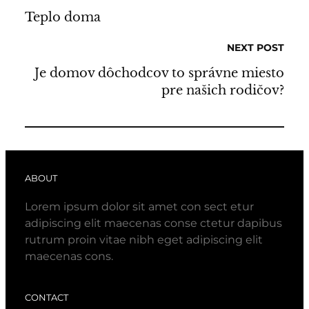
Teplo doma
NEXT POST
Je domov dôchodcov to správne miesto
pre našich rodičov?
ABOUT
Lorem ipsum dolor sit amet con sect etur
adipiscing elit maecenas conse ctetur dapibus
rutrum proin vitae nibh eget adipiscing elit
maecenas cons.
CONTACT