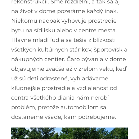
rekonštrukcií. Sme rozdielni, a tak sa aj
na život v dome pozeráme každý inak.
Niekomu naopak vyhovuje prostredie
bytu na sídlisku alebo v centre mesta.
Hlavne mladí ľudia sa tešia z blízkosti
všetkých kultúrnych stánkov, športovísk a
nákupných centier. Čaro bývania v dome
objavujeme zväčša až v zrelom veku, keď
už sú deti odrastené, vyhľadávame
kľudnejšie prostredie a vzdialenosť od
centra všetkého diania nám nerobí
problém, pretože automobilom sa
dostaneme všade, kam potrebujeme.