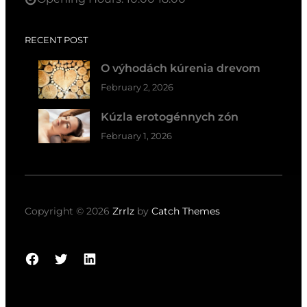
RECENT POST
O výhodách kúrenia drevom
February 2, 2026
Kúzla erotogénnych zón
February 1, 2026
Copyright © 2026
Zrrlz
by
Catch Themes
Facebook
Twitter
LinkedIn