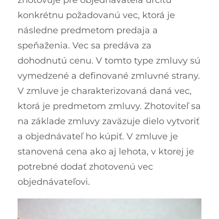
zhotovuje pre objednávateľa určitú
konkrétnu požadovanú vec, ktorá je
následne predmetom predaja a
speňaženia. Vec sa predáva za
dohodnutú cenu. V tomto type zmluvy sú
vymedzené a definované zmluvné strany.
V zmluve je charakterizovaná daná vec,
ktorá je predmetom zmluvy. Zhotoviteľ sa
na základe zmluvy zaväzuje dielo vytvoriť
a objednávateľ ho kúpiť.
V zmluve je
stanovená cena ako aj lehota, v ktorej je
potrebné dodať zhotovenú vec
objednávateľovi.