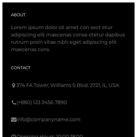
ABOUT
Lorem ipsum dolor sit amet con sect etur
adipiscing elit maecenas conse ctetur dapibus
rutrum proin vitae nibh eget adipiscing elit
maecenas cons.
CONTACT
374 FA Tower, Williams S Blvd. 2721, IL, USA
(+880) 123 3456 7890
info@companyname.com
Opening Hours: 10:00 18:00