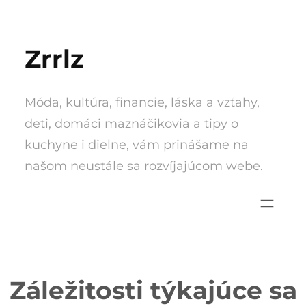
Skip
to
Zrrlz
content
Móda, kultúra, financie, láska a vzťahy,
deti, domáci maznáčikovia a tipy o
kuchyne i dielne, vám prinášame na
našom neustále sa rozvíjajúcom webe.
Záležitosti týkajúce sa