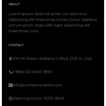
ABOUT
Lorem ipsum dolor sit amet con sect etur
adipiscing elit maecenas conse ctetur dapibus
rutrum proin vitae nibh eget adipiscing elit
maecenas cons.
CONTACT
374 FA Tower, Williams S Blvd. 2721, IL, USA
(+880) 123 3456 7890
info@companyname.com
Opening Hours: 10:00 18:00