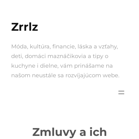
Skip
to
Zrrlz
content
Móda, kultúra, financie, láska a vzťahy,
deti, domáci maznáčikovia a tipy o
kuchyne i dielne, vám prinášame na
našom neustále sa rozvíjajúcom webe.
Zmluvy a ich